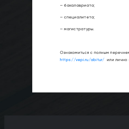
— бакалавриата;
— специалитета;
— магистратуры.
Ознакомиться с полным перечне
https://vepi.ru/abitur/
или лично 